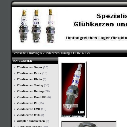
Startseite
»
Katalog
»
Zündkerzen Tuning
»
DOR14LGS
KATEGORIEN
Zündkerzen Super
(35)
Zündkerzen Extra
(14)
Zündkerzen Platin
(8)
Zündkerzen Tuning
(36)
Zündkerzen Racing
(29)
Zündkerzen Gas LPG
(6)
Zündkerzen P+
(15)
Zündkerzen EVO
(10)
Zündkerzen M18
(8)
Adapter Zündkerzen
(8)
Zündkerze andere
(10)