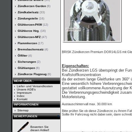
Zündkerzen Garden
(6)
Zündkabelsatz
(33)
Zündungsteile
(16)
Glühkerzen-PKW
(12)
Glühkerze Hzg.
(16)
Glühkerzen-NFZ
(47)
Flammkerzen
(17)
Bremsbackensatz
(4)
BRISK Zündkerzen Premium DOR14LGS mit Glei
Ölfilter
(4)
Sicherungen
(2)
Eigenschaften:
Glühlampen
(6)
Bei Zündkerzen LGS überspringt der Fun
Zündkerze Flugzeug
(6)
Kraftstoffkonzentration
da der extrem lange Gleitfunke um 360° 
MEHR ÜBER...
Eine wesentlich höhere Verbrenngeschwi
Liefer- und Versandkosten
gestattet vollkommene Ausnutzung der Kr
Unsere AGB's
Die Verbrennungsgeschwindigkeit zusamm
Impressum
Index
Motorleistung.
Kontakt
Austauschintervall max. 30.000 km
INFORMATIONEN
Sitemap
Bitte prüfen Sie ob diese Zündkerze zu Ihrem Fa
Sollte Ihr Fahrzeug nicht dabei sein, dann schreib
BEWERTUNGEN
Bewerten Sie
diesen Artikel!