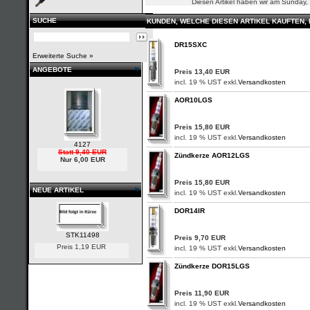
Diesen Artikel haben wir am Sunday
SUCHE
KUNDEN, WELCHE DIESEN ARTIKEL KAUFTEN,
DR15SXC
Erweiterte Suche »
ANGEBOTE
Preis 13,40 EUR
incl. 19 % UST exkl.
Versandkosten
AOR10LGS
Preis 15,80 EUR
incl. 19 % UST exkl.
Versandkosten
4127
Statt 9,40 EUR
Zündkerze AOR12LGS
Nur 6,00 EUR
Preis 15,80 EUR
NEUE ARTIKEL
incl. 19 % UST exkl.
Versandkosten
DOR14IR
STK11498
Preis 9,70 EUR
Preis 1,19 EUR
incl. 19 % UST exkl.
Versandkosten
Zündkerze DOR15LGS
Preis 11,90 EUR
incl. 19 % UST exkl.
Versandkosten