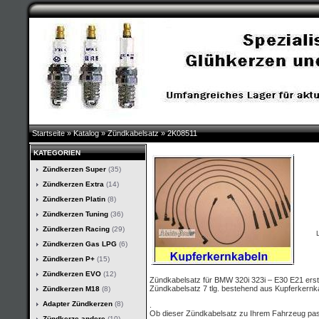
Startseite
»
Katalog
»
Zündkabelsatz
»
2K08511
KATEGORIEN
Zündkerzen Super
(35)
Zündkerzen Extra
(14)
Zündkerzen Platin
(8)
Zündkerzen Tuning
(36)
Zündkerzen Racing
(29)
L
Zündkerzen Gas LPG
(6)
Zündkerzen P+
(15)
Zündkerzen EVO
(12)
Zündkabelsatz für BMW 320i 323i – E30 E21 er
Zündkabelsatz 7 tlg. bestehend aus Kupferkernk
Zündkerzen M18
(8)
Adapter Zündkerzen
(8)
.
Ob dieser Zündkabelsatz zu Ihrem Fahrzeug passt
Zündkerze andere
(10)