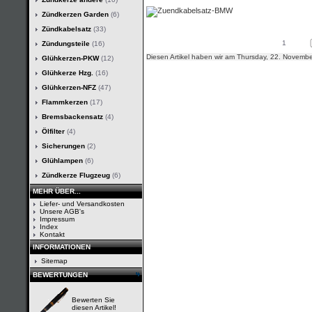
Zündkerzen Garden
(6)
Zündkabelsatz
(33)
Zündungsteile
(16)
Diesen Artikel haben wir am Thursday, 22. Novem
Glühkerzen-PKW
(12)
Glühkerze Hzg.
(16)
Glühkerzen-NFZ
(47)
Flammkerzen
(17)
Bremsbackensatz
(4)
Ölfilter
(4)
Sicherungen
(2)
Glühlampen
(6)
Zündkerze Flugzeug
(6)
MEHR ÜBER...
Liefer- und Versandkosten
Unsere AGB's
Impressum
Index
Kontakt
INFORMATIONEN
Sitemap
BEWERTUNGEN
Bewerten Sie
diesen Artikel!